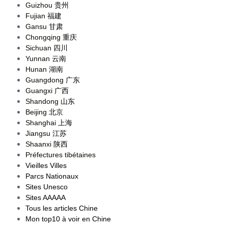
Guizhou
贵州
Fujian
福建
Gansu
甘肃
Chongqing
重庆
Sichuan
四川
Yunnan
云南
Hunan
湖南
Guangdong
广东
Guangxi
广西
Shandong
山东
Beijing
北京
Shanghai
上海
Jiangsu
江苏
Shaanxi
陕西
Préfectures tibétaines
Vieilles Villes
Parcs Nationaux
Sites Unesco
Sites AAAAA
Tous les articles Chine
Mon top10 à voir en Chine