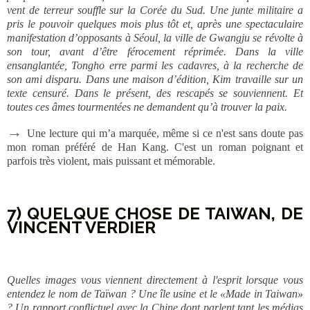
vent de terreur souffle sur la Corée du Sud. Une junte militaire a
pris le pouvoir quelques mois plus tôt et, après une spectaculaire
manifestation d’opposants à Séoul, la ville de Gwangju se révolte à
son tour, avant d’être férocement réprimée. Dans la ville
ensanglantée, Tongho erre parmi les cadavres, à la recherche de
son ami disparu. Dans une maison d’édition, Kim travaille sur un
texte censuré. Dans le présent, des rescapés se souviennent. Et
toutes ces âmes tourmentées ne demandent qu’à trouver la paix.
→
Une lecture qui m’a marquée, même si ce n'est sans doute pas
mon roman préféré de Han Kang. C'est un roman poignant et
parfois très violent, mais puissant et mémorable.
7) QUELQUE CHOSE DE TAIWAN, DE
VINCENT VERDIER
Quelles images vous viennent directement à l'esprit lorsque vous
entendez le nom de Taïwan ? Une île usine et le «Made in Taiwan»
? Un rapport conflictuel avec la Chine dont parlent tant les médias