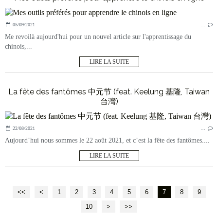
05/09/2021
…
Me revoilà aujourd'hui pour un nouvel article sur l'apprentissage du
chinois,...
LIRE LA SUITE
La fête des fantômes 中元节 (feat. Keelung 基隆, Taiwan
台灣)
22/08/2021
…
Aujourd’hui nous sommes le 22 août 2021, et c’est la fête des fantômes....
LIRE LA SUITE
<<
<
1
2
3
4
5
6
7
8
9
10
20
30
40
50
>
>>