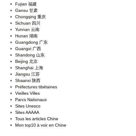
Fujian
福建
Gansu
甘肃
Chongqing
重庆
Sichuan
四川
Yunnan
云南
Hunan
湖南
Guangdong
广东
Guangxi
广西
Shandong
山东
Beijing
北京
Shanghai
上海
Jiangsu
江苏
Shaanxi
陕西
Préfectures tibétaines
Vieilles Villes
Parcs Nationaux
Sites Unesco
Sites AAAAA
Tous les articles Chine
Mon top10 à voir en Chine