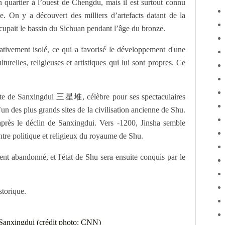
n quartier à l’ouest de Chengdu, mais il est surtout connu
e. On y a découvert des milliers d’artefacts datant de la
ccupait le bassin du Sichuan pendant l’âge du bronze.
ativement isolé, ce qui a favorisé le développement d'une
turelles, religieuses et artistiques qui lui sont propres. Ce
site de Sanxingdui 三星堆, célèbre pour ses spectaculaires
 des plus grands sites de la civilisation ancienne de Shu.
 après le déclin de Sanxingdui. Vers -1200, Jinsha semble
centre politique et religieux du royaume de Shu.
ment abandonné, et l'état de Shu sera ensuite conquis par le
storique.