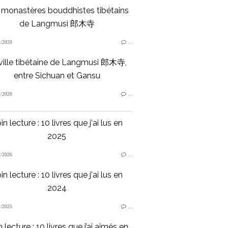
 monastères bouddhistes tibétains
de Langmusi 郎木寺
/2020
…
ville tibétaine de Langmusi 郎木寺,
entre Sichuan et Gansu
/2020
…
in lecture : 10 livres que j'ai lus en
2025
/2026
…
in lecture : 10 livres que j'ai lus en
2024
/2025
…
 lecture : 10 livres que j’ai aimés en