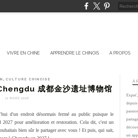
VIVRE EN CHINE
APPRENDRE LE CHINOIS
A PROPOS
,
AN
CULTURE CHINOISE
À 
a, Chengdu 成都金沙遗址博物馆
Expat'
11 MARS 2026
depuis
passio
'hui d'un endroit désormais fermé au public puisque le
parta
 2027 pour amélioration et restoration. Cela dit, c'est un
découv
ouhaitais bien sûr le partager avec vous ! Et puis, qui sait,
un appa