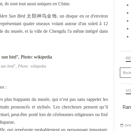
out, ils sont tout aussi uniques en Chine.
den Sun Bird
太阳神鸟金饰, un disque en or d'environ
présentant quatre oiseaux volant autour d'un soleil à 12
e du musée, et la ville de Chengdu l'a même intégré dans
RE
sun bird", Photo: wikipedia
es :
VO
es plus frappants du musée, qui n’est pas sans rappeler les
aits prononcés et stylisés. Les chercheurs pensent qu’il
Ran
ituel, peut-être porté lors de cérémonies religieuses ou fixé
disparue.
23/11
ffe, qui représente probablement un personnage important,