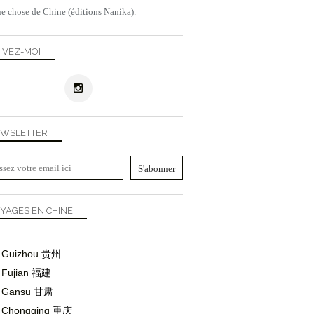
e chose de Chine (éditions Nanika).
IVEZ-MOI
WSLETTER
YAGES EN CHINE
Guizhou
贵州
Fujian
福建
Gansu
甘肃
Chongqing
重庆