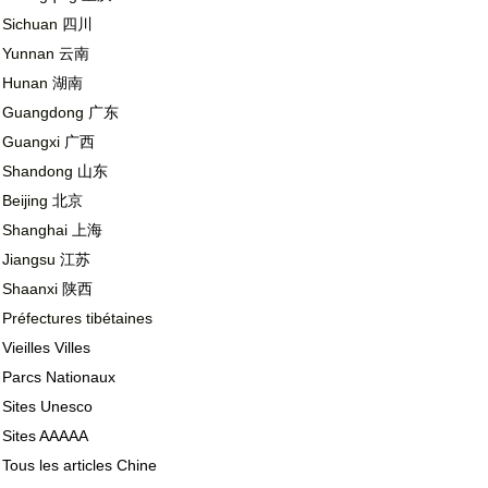
Sichuan
四川
Yunnan
云南
Hunan
湖南
Guangdong
广东
Guangxi
广西
Shandong
山东
Beijing
北京
Shanghai
上海
Jiangsu
江苏
Shaanxi
陕西
Préfectures tibétaines
Vieilles Villes
Parcs Nationaux
Sites Unesco
Sites AAAAA
Tous les articles Chine