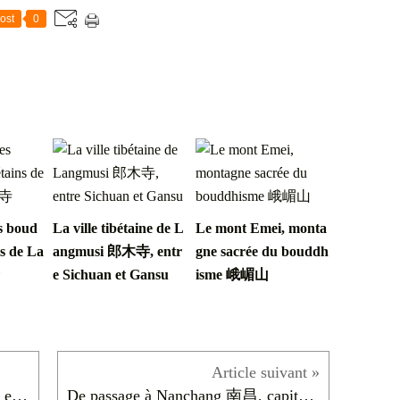
ost
0
s boud
La ville tibétaine de L
Le mont Emei, monta
ns de La
angmusi 郎木寺, entr
gne sacrée du bouddh
e Sichuan et Gansu
isme 峨嵋山
Coin lecture : 10 livres que j'ai lus en 2025
De passage à Nanchang 南昌, capitale du Jiangxi