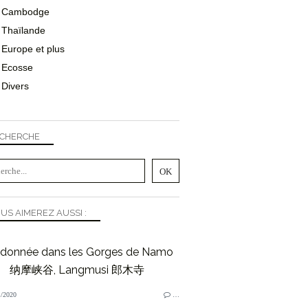
Cambodge
Thaïlande
Europe et plus
Ecosse
Divers
CHERCHE
US AIMEREZ AUSSI :
donnée dans les Gorges de Namo
纳摩峡谷, Langmusi 郎木寺
/2020
…