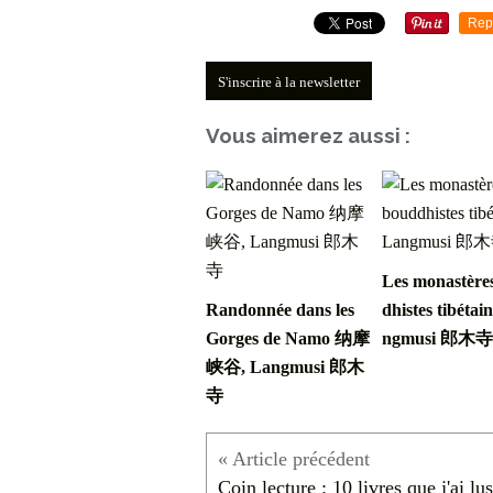
Rep
S'inscrire à la newsletter
Vous aimerez aussi :
Les monastère
Randonnée dans les
dhistes tibétai
Gorges de Namo 纳摩
ngmusi 郎木寺
峡谷, Langmusi 郎木
寺