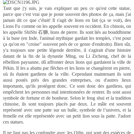
Tant que j'y suis, je vais expliquer un peu ce qu'est cette statue,
parce que c'est vrai que je poste souvent des photos de ça, mais j'ai
jamais dit ce que c'était! Il s'agit de lions en fait (ça se voit), des
Lions Fu comme on les appelle souvent en occident. En chinois, on
les appelle ShiShi 石獅, lions de pierre. Ils sont liés au bouddhisme
à la base (en Inde, l'animal mythique gardait les temples, c'est pour
ça qu'on en "croise" souvent prés de ce genre d'endroits). Bien sûr,
y'a toujours une petite légende derrière, il s'agirait d'une histoire
datant de la fin de la dynastie Ming, ou Li Zicheng, chef de la
rébellion paysanne, dû affronter deux lions qui gardaient la ville de
Pékin. Il les a abattu par flèches et les lions se changèrent en pierre,
où ils étaient gardiens de la ville. Cependant maintenant ils sont
aussi postés prés des grandes entreprises, ou d'autres lieux
importants, qu'ils protègent donc. Ce sont donc des gardiens, qui
empêchent les personnes mal intentionnées de rentrer. Ils sont aussi
symbole de fortune et de bonheur. Selon le feng shui et la tradition
chinoise, ils sont toujours placés par deux. Le mâle est souvent
représenté avec une patte sur un balle, symbole de l’univers, et la
femelle est elle représentée avec un petit lion sous la patte. J'adore
ces statues.
Il ne faut pas les confondre avec les Qilin, qui sont des espèces de