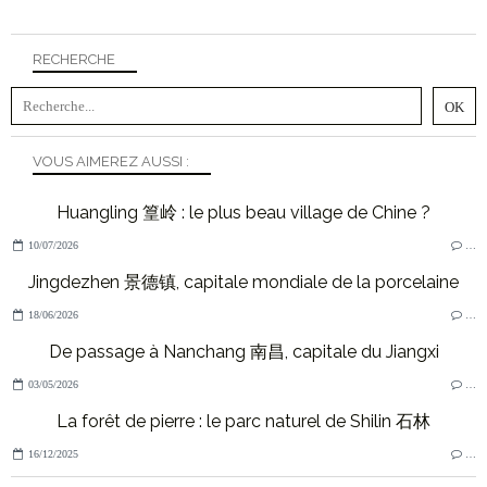
RECHERCHE
VOUS AIMEREZ AUSSI :
Huangling 篁岭 : le plus beau village de Chine ?
10/07/2026
…
Jingdezhen 景德镇, capitale mondiale de la porcelaine
18/06/2026
…
De passage à Nanchang 南昌, capitale du Jiangxi
03/05/2026
…
La forêt de pierre : le parc naturel de Shilin 石林
16/12/2025
…