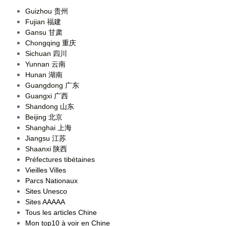
Guizhou
贵州
Fujian
福建
Gansu
甘肃
Chongqing
重庆
Sichuan
四川
Yunnan
云南
Hunan
湖南
Guangdong
广东
Guangxi
广西
Shandong
山东
Beijing
北京
Shanghai
上海
Jiangsu
江苏
Shaanxi
陕西
Préfectures tibétaines
Vieilles Villes
Parcs Nationaux
Sites Unesco
Sites AAAAA
Tous les articles Chine
Mon top10 à voir en Chine