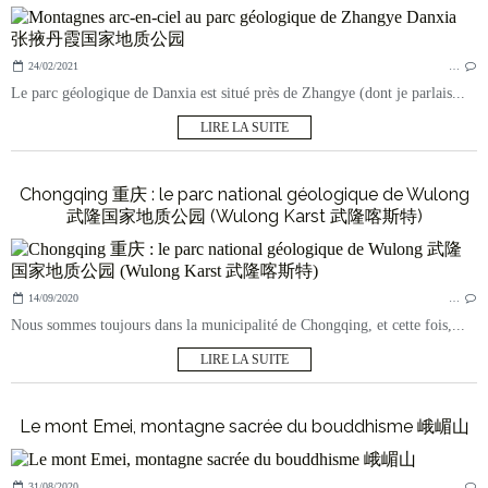
24/02/2021
…
Le parc géologique de Danxia est situé près de Zhangye (dont je parlais...
LIRE LA SUITE
Chongqing 重庆 : le parc national géologique de Wulong
武隆国家地质公园 (Wulong Karst 武隆喀斯特)
14/09/2020
…
Nous sommes toujours dans la municipalité de Chongqing, et cette fois,...
LIRE LA SUITE
Le mont Emei, montagne sacrée du bouddhisme 峨嵋山
31/08/2020
…