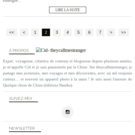
enneigée...
LIRE LA SUITE
<<
<
1
2
3
4
5
6
7
>
>>
À PROPOS
Expat', voyageuse, créatrice de contenu et blogueuse depuis plusieurs années,
je m’appelle Cid et je suis passionnée par la Chine. Sur theycallmestranger, je
partage mes aventures, mes voyages et mes découvertes, avec un œil toujours
curieux… et souvent un appareil photo à la main ! Je suis aussi l'auteure de
Quelque chose de Chine (éditions Nanika).
SUIVEZ-MOI
NEWSLETTER