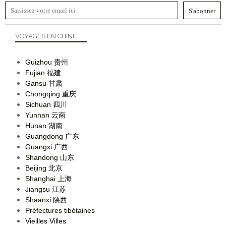
VOYAGES EN CHINE
Guizhou
贵州
Fujian
福建
Gansu
甘肃
Chongqing
重庆
Sichuan
四川
Yunnan
云南
Hunan
湖南
Guangdong
广东
Guangxi
广西
Shandong
山东
Beijing
北京
Shanghai
上海
Jiangsu
江苏
Shaanxi
陕西
Préfectures tibétaines
Vieilles Villes