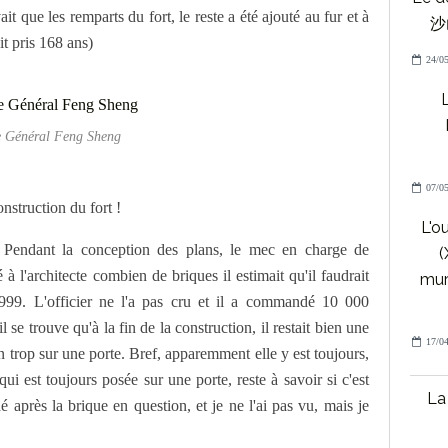
ait que les remparts du fort, le reste a été ajouté au fur et à
沙山
it pris 168 ans)
24/05
L
 Général Feng Sheng
07/05
onstruction du fort !
L'o
. Pendant la conception des plans, le mec en charge de
(
à l'architecte combien de briques il estimait qu'il faudrait
mur
999. L'officier ne l'a pas cru et il a commandé 10 000
il se trouve qu'à la fin de la construction, il restait bien une
17/04
n trop sur une porte. Bref, apparemment elle y est toujours,
qui est toujours posée sur une porte, reste à savoir si c'est
La 
é après la brique en question, et je ne l'ai pas vu, mais je