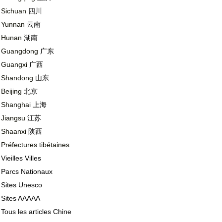
Sichuan
四川
Yunnan
云南
Hunan
湖南
Guangdong
广东
Guangxi
广西
Shandong
山东
Beijing
北京
Shanghai
上海
Jiangsu
江苏
Shaanxi
陕西
Préfectures tibétaines
Vieilles Villes
Parcs Nationaux
Sites Unesco
Sites AAAAA
Tous les articles Chine