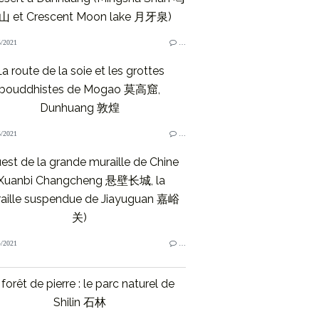
 et Crescent Moon lake 月牙泉)
/2021
…
a route de la soie et les grottes
bouddhistes de Mogao 莫高窟,
Dunhuang 敦煌
/2021
…
uest de la grande muraille de Chine
Xuanbi Changcheng 悬壁长城, la
aille suspendue de Jiayuguan 嘉峪
关)
/2021
…
forêt de pierre : le parc naturel de
Shilin 石林