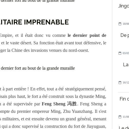
Jing
ITAIRE IMPRENABLE
18/06
De 
 l'Empire, et il était donc vu comme
le dernier point de
et le vaste désert. Sa fonction était avant tout défensive, le
otéger la Chine des invasions venues du nord-ouest.
03/05
La 
16/12
êt à part entière ! En effet, tout a été stratégiquement pensé,
sais plus haut, le fort a été construit sous la dynastie Ming,
Fin 
n a été supervisée par
Feng Sheng 冯胜
. Feng Sheng a
compte du premier empereur Ming, Zhu Yuanzhang. Il s'est
11/06
es militaires, et est ensuite devenu un grand général, menant
lui qui a donc supervisé la construction du fort de Jiayuguan,
Le d