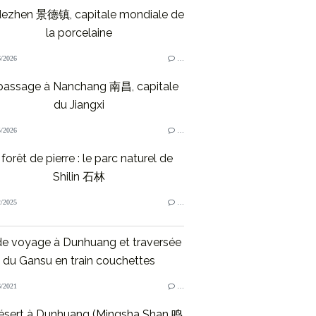
dezhen 景德镇, capitale mondiale de
la porcelaine
/2026
…
passage à Nanchang 南昌, capitale
du Jiangxi
/2026
…
forêt de pierre : le parc naturel de
Shilin 石林
/2025
…
de voyage à Dunhuang et traversée
du Gansu en train couchettes
/2021
…
ésert à Dunhuang (Mingsha Shan 鸣