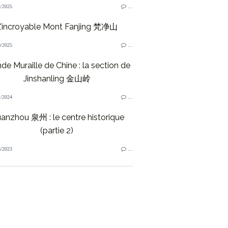
/2025
…
L'incroyable Mont Fanjing 梵净山
/2025
…
de Muraille de Chine : la section de
Jinshanling 金山岭
/2024
…
anzhou 泉州 : le centre historique
(partie 2)
/2023
…