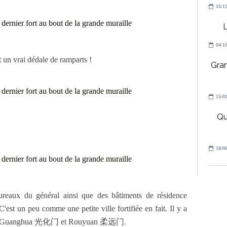
16/12
04/10
t un vrai dédale de ramparts !
Gran
15/01
Qu
18/06
bureaux du général ainsi que des bâtiments de résidence
'est un peu comme une petite ville fortifiée en fait. Il y a
ortes, Guanghua 光化门 et Rouyuan 柔远门.