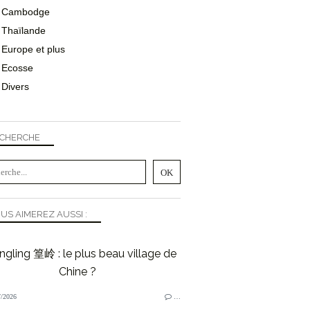
Cambodge
Thaïlande
Europe et plus
Ecosse
Divers
CHERCHE
US AIMEREZ AUSSI :
gling 篁岭 : le plus beau village de
Chine ?
/2026
…