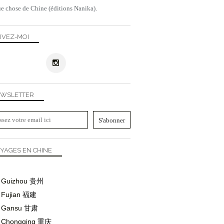
e chose de Chine (éditions Nanika).
IVEZ-MOI
WSLETTER
YAGES EN CHINE
Guizhou
贵州
Fujian
福建
Gansu
甘肃
Chongqing
重庆