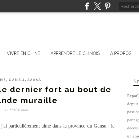
VIVRE EN CHINE
APPRENDRE LE CHINOIS
A PROPOS
,
,
INE
GANSU
AAAAA
À 
e dernier fort au bout de
Expat'
ande muraille
depuis
17 MARS 2021
passio
parta
j'ai particulièrement aimé dans la province du Gansu : le
découv
un appa