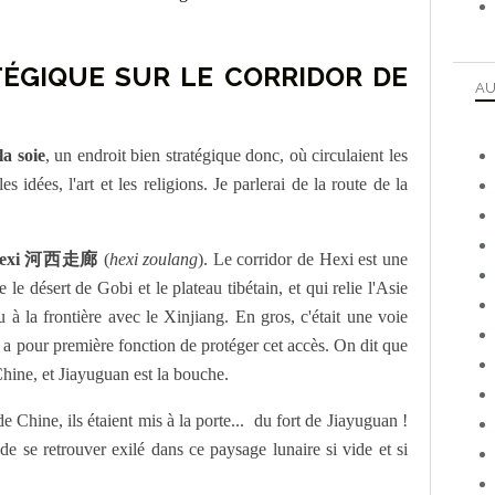
TÉGIQUE SUR LE CORRIDOR DE
AU
la soie
, un endroit bien stratégique donc, où circulaient les
 idées, l'art et les religions. Je parlerai de la route de la
 Hexi 河西走廊
(
hexi zoulang
). Le corridor de Hexi est une
 le désert de Gobi et le plateau tibétain, et qui relie l'Asie
u à la frontière avec le Xinjiang. En gros, c'était une voie
n a pour première fonction de protéger cet accès. On dit que
Chine, et Jiayuguan est la bouche.
e Chine, ils étaient mis à la porte... du fort de Jiayuguan !
de se retrouver exilé dans ce paysage lunaire si vide et si