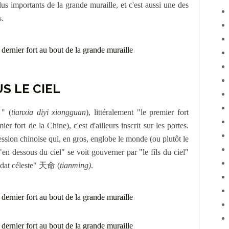
plus importants de la grande muraille, et c'est aussi une des
s.
S LE CIEL
关
" (
tianxia diyi xiongguan
), littéralement "le premier fort
er fort de la Chine), c'est d'ailleurs inscrit sur les portes.
sion chinoise qui, en gros, englobe le monde (ou plutôt le
"en dessous du ciel" se voit gouverner par "le fils du ciel"
ndat céleste" 天命 (
tianming)
.