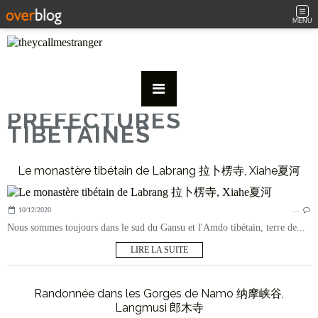
MENU
PREFECTURES
TIBETAINES
Le monastère tibétain de Labrang 拉卜楞寺, Xiahe夏河
10/12/2020
…
Nous sommes toujours dans le sud du Gansu et l'Amdo tibétain, terre de...
LIRE LA SUITE
Randonnée dans les Gorges de Namo 纳摩峡谷,
Langmusi 郎木寺