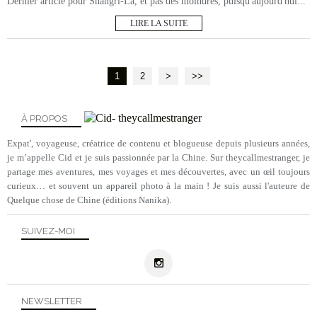
Dernier article pour Shangri-La, et pas des moindres, puisqu'aujourd'hui...
LIRE LA SUITE
1
2
>
>>
À PROPOS
Expat', voyageuse, créatrice de contenu et blogueuse depuis plusieurs années,
je m’appelle Cid et je suis passionnée par la Chine. Sur theycallmestranger, je
partage mes aventures, mes voyages et mes découvertes, avec un œil toujours
curieux… et souvent un appareil photo à la main ! Je suis aussi l'auteure de
Quelque chose de Chine (éditions Nanika).
SUIVEZ-MOI
NEWSLETTER