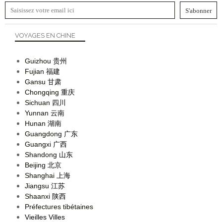
VOYAGES EN CHINE
Guizhou
贵州
Fujian
福建
Gansu
甘肃
Chongqing
重庆
Sichuan
四川
Yunnan
云南
Hunan
湖南
Guangdong
广东
Guangxi
广西
Shandong
山东
Beijing
北京
Shanghai
上海
Jiangsu
江苏
Shaanxi
陕西
Préfectures tibétaines
Vieilles Villes