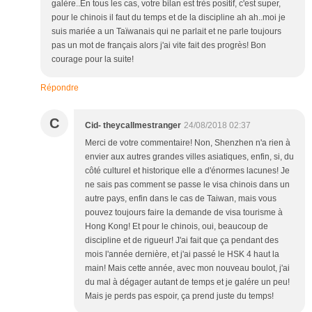
galère..En tous les cas, votre bilan est très positif, c'est super,
pour le chinois il faut du temps et de la discipline ah ah..moi je
suis mariée a un Taïwanais qui ne parlait et ne parle toujours
pas un mot de français alors j'ai vite fait des progrès! Bon
courage pour la suite!
Répondre
C
Cid- theycallmestranger
24/08/2018 02:37
Merci de votre commentaire! Non, Shenzhen n'a rien à
envier aux autres grandes villes asiatiques, enfin, si, du
côté culturel et historique elle a d'énormes lacunes! Je
ne sais pas comment se passe le visa chinois dans un
autre pays, enfin dans le cas de Taiwan, mais vous
pouvez toujours faire la demande de visa tourisme à
Hong Kong! Et pour le chinois, oui, beaucoup de
discipline et de rigueur! J'ai fait que ça pendant des
mois l'année dernière, et j'ai passé le HSK 4 haut la
main! Mais cette année, avec mon nouveau boulot, j'ai
du mal à dégager autant de temps et je galére un peu!
Mais je perds pas espoir, ça prend juste du temps!