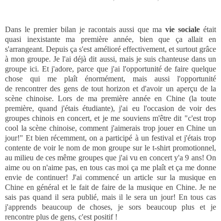
Dans le premier bilan je racontais aussi que ma
vie sociale
était
quasi inexistante ma première année, bien que ça allait en
s'arrangeant. Depuis ça s'est amélioré effectivement, et surtout grâce
à mon groupe. Je l'ai déjà dit aussi, mais je suis chanteuse dans un
groupe ici. Et j'adore, parce que j'ai l'opportunité de faire quelque
chose qui me plaît énormément, mais aussi l'opportunité
de rencontrer des gens de tout horizon et d'avoir un aperçu de la
scène chinoise. Lors de ma première année en Chine (la toute
première, quand j'étais étudiante), j'ai eu l'occasion de voir des
groupes chinois en concert, et je me souviens m'être dit "c'est trop
cool la scène chinoise, comment j'aimerais trop jouer en Chine un
jour!" Et bien récemment, on a participé à un festival et j'étais trop
contente de voir le nom de mon groupe sur le t-shirt promotionnel,
au milieu de ces même groupes que j'ai vu en concert y'a 9 ans! On
aime ou on n'aime pas, en tous cas moi ça me plaît et ça me donne
envie de continuer! J'ai commencé un article sur la musique en
Chine en général et le fait de faire de la musique en Chine. Je ne
sais pas quand il sera publié, mais il le sera un jour! En tous cas
j'apprends beaucoup de choses, je sors beaucoup plus et je
rencontre plus de gens, c'est positif !