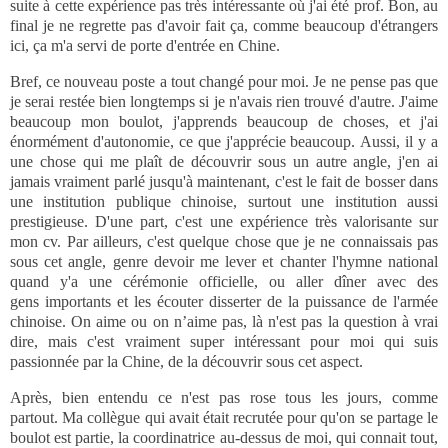
suite à cette expérience pas très intéressante où j'ai été prof. Bon, au
final je ne regrette pas d'avoir fait ça, comme beaucoup d'étrangers
ici, ça m'a servi de porte d'entrée en Chine.
Bref, ce nouveau poste a tout changé pour moi. Je ne pense pas que
je serai restée bien longtemps si je n'avais rien trouvé d'autre. J'aime
beaucoup mon boulot, j'apprends beaucoup de choses, et j'ai
énormément d'autonomie, ce que j'apprécie beaucoup. Aussi, il y a
une chose qui me plaît de découvrir sous un autre angle, j'en ai
jamais vraiment parlé jusqu'à maintenant, c'est le fait de bosser dans
une institution publique chinoise, surtout une institution aussi
prestigieuse. D'une part, c'est une expérience très valorisante sur
mon cv. Par ailleurs, c'est quelque chose que je ne connaissais pas
sous cet angle, genre devoir me lever et chanter l'hymne national
quand y'a une cérémonie officielle, ou aller dîner avec des
gens importants et les écouter disserter de la puissance de l'armée
chinoise. On aime ou on n’aime pas, là n'est pas la question à vrai
dire, mais c'est vraiment super intéressant pour moi qui suis
passionnée par la Chine, de la découvrir sous cet aspect.
Après, bien entendu ce n'est pas rose tous les jours, comme
partout. Ma collègue qui avait était recrutée pour qu'on se partage le
boulot est partie, la coordinatrice au-dessus de moi, qui connait tout,