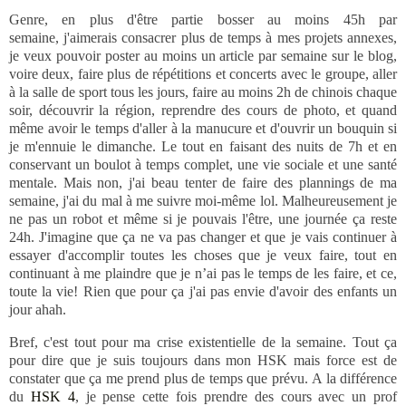
Genre, en plus d'être partie bosser au moins 45h par
semaine, j'aimerais consacrer plus de temps à mes projets annexes,
je veux pouvoir poster au moins un article par semaine sur le blog,
voire deux, faire plus de répétitions et concerts avec le groupe, aller
à la salle de sport tous les jours, faire au moins 2h de chinois chaque
soir, découvrir la région, reprendre des cours de photo, et quand
même avoir le temps d'aller à la manucure et d'ouvrir un bouquin si
je m'ennuie le dimanche. Le tout en faisant des nuits de 7h et en
conservant un boulot à temps complet, une vie sociale et une santé
mentale. Mais non, j'ai beau tenter de faire des plannings de ma
semaine, j'ai du mal à me suivre moi-même lol. Malheureusement je
ne pas un robot et même si je pouvais l'être, une journée ça reste
24h. J'imagine que ça ne va pas changer et que je vais continuer à
essayer d'accomplir toutes les choses que je veux faire, tout en
continuant à me plaindre que je n’ai pas le temps de les faire, et ce,
toute la vie! Rien que pour ça j'ai pas envie d'avoir des enfants un
jour ahah.
Bref, c'est tout pour ma crise existentielle de la semaine. Tout ça
pour dire que je suis toujours dans mon HSK mais force est de
constater que ça me prend plus de temps que prévu. A la différence
du
HSK 4
, je pense cette fois prendre des cours avec un prof