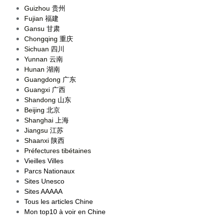
Guizhou
贵州
Fujian
福建
Gansu
甘肃
Chongqing
重庆
Sichuan
四川
Yunnan
云南
Hunan
湖南
Guangdong
广东
Guangxi
广西
Shandong
山东
Beijing
北京
Shanghai
上海
Jiangsu
江苏
Shaanxi
陕西
Préfectures tibétaines
Vieilles Villes
Parcs Nationaux
Sites Unesco
Sites AAAAA
Tous les articles Chine
Mon top10 à voir en Chine