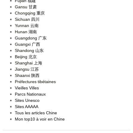
Fujian
福建
Gansu
甘肃
Chongqing
重庆
Sichuan
四川
Yunnan
云南
Hunan
湖南
Guangdong
广东
Guangxi
广西
Shandong
山东
Beijing
北京
Shanghai
上海
Jiangsu
江苏
Shaanxi
陕西
Préfectures tibétaines
Vieilles Villes
Parcs Nationaux
Sites Unesco
Sites AAAAA
Tous les articles Chine
Mon top10 à voir en Chine