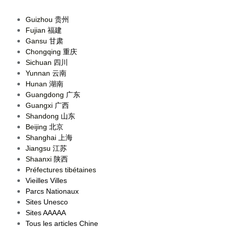
Guizhou
贵州
Fujian
福建
Gansu
甘肃
Chongqing
重庆
Sichuan
四川
Yunnan
云南
Hunan
湖南
Guangdong
广东
Guangxi
广西
Shandong
山东
Beijing
北京
Shanghai
上海
Jiangsu
江苏
Shaanxi
陕西
Préfectures tibétaines
Vieilles Villes
Parcs Nationaux
Sites Unesco
Sites AAAAA
Tous les articles Chine