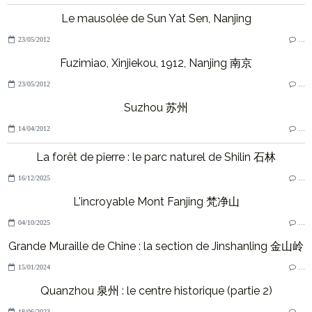
Le mausolée de Sun Yat Sen, Nanjing
23/05/2012
…
Fuzimiao, Xinjiekou, 1912, Nanjing 南京
23/05/2012
…
Suzhou 苏州
14/04/2012
…
La forêt de pierre : le parc naturel de Shilin 石林
16/12/2025
…
L'incroyable Mont Fanjing 梵净山
04/10/2025
…
Grande Muraille de Chine : la section de Jinshanling 金山岭
15/01/2024
…
Quanzhou 泉州 : le centre historique (partie 2)
18/06/2023
…