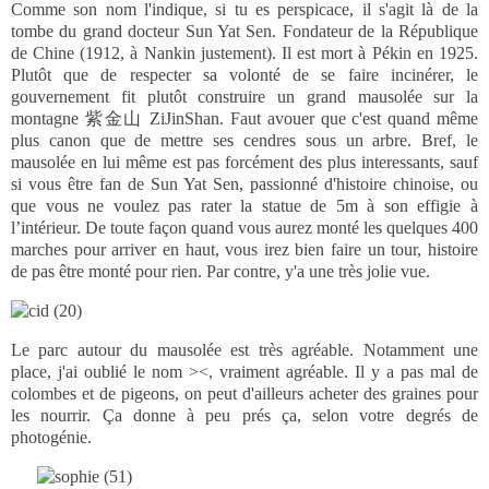
Comme son nom l'indique, si tu es perspicace, il s'agit là de la
tombe du grand docteur Sun Yat Sen. Fondateur de la République
de Chine (1912, à Nankin justement). Il est mort à Pékin en 1925.
Plutôt que de respecter sa volonté de se faire incinérer, le
gouvernement fit plutôt construire un grand mausolée sur la
montagne 紫金山 ZiJinShan. Faut avouer que c'est quand même
plus canon que de mettre ses cendres sous un arbre. Bref, le
mausolée en lui même est pas forcément des plus interessants, sauf
si vous être fan de Sun Yat Sen, passionné d'histoire chinoise, ou
que vous ne voulez pas rater la statue de 5m à son effigie à
l’intérieur. De toute façon quand vous aurez monté les quelques 400
marches pour arriver en haut, vous irez bien faire un tour, histoire
de pas être monté pour rien. Par contre, y'a une très jolie vue.
Le parc autour du mausolée est très agréable. Notamment une
place, j'ai oublié le nom ><, vraiment agréable. Il y a pas mal de
colombes et de pigeons, on peut d'ailleurs acheter des graines pour
les nourrir. Ça donne à peu prés ça, selon votre degrés de
photogénie.