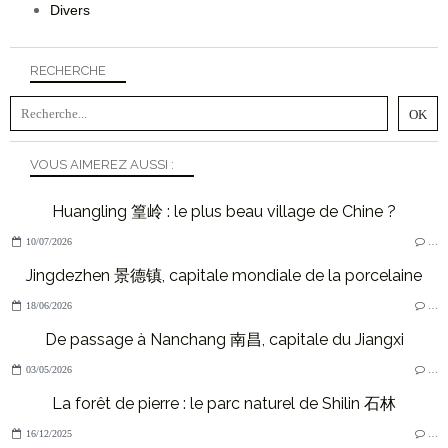
Divers
RECHERCHE
VOUS AIMEREZ AUSSI :
Huangling 篁岭 : le plus beau village de Chine ?
10/07/2026
…
Jingdezhen 景德镇, capitale mondiale de la porcelaine
18/06/2026
…
De passage à Nanchang 南昌, capitale du Jiangxi
03/05/2026
…
La forêt de pierre : le parc naturel de Shilin 石林
16/12/2025
…