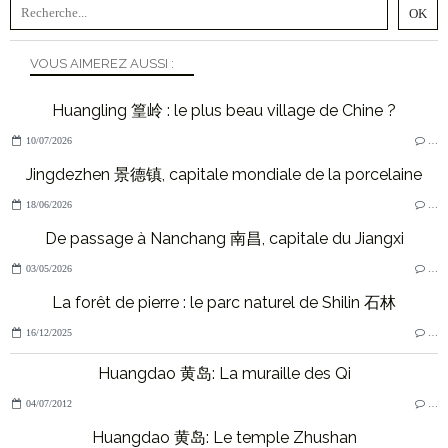
VOUS AIMEREZ AUSSI :
Huangling 篁岭 : le plus beau village de Chine ?
10/07/2026
…
Jingdezhen 景德镇, capitale mondiale de la porcelaine
18/06/2026
…
De passage à Nanchang 南昌, capitale du Jiangxi
03/05/2026
…
La forêt de pierre : le parc naturel de Shilin 石林
16/12/2025
…
Huangdao 黄岛: La muraille des Qi
04/07/2012
…
Huangdao 黄岛: Le temple Zhushan