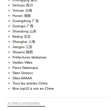
Sichuan
四川
Yunnan
云南
Hunan
湖南
Guangdong
广东
Guangxi
广西
Shandong
山东
Beijing
北京
Shanghai
上海
Jiangsu
江苏
Shaanxi
陕西
Préfectures tibétaines
Vieilles Villes
Parcs Nationaux
Sites Unesco
Sites AAAAA
Tous les articles Chine
Mon top10 à voir en Chine
AUTRES CATEGORIES