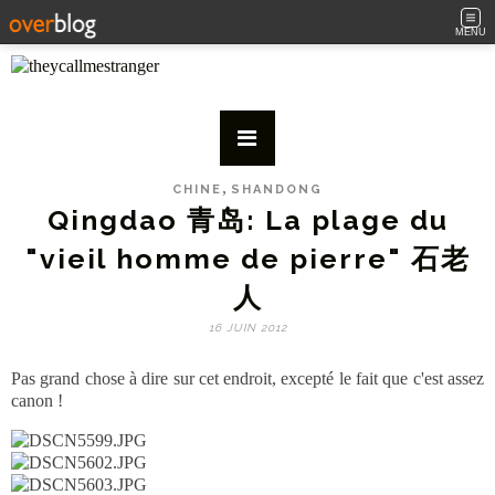
MENU
,
CHINE
SHANDONG
Qingdao 青岛: La plage du
"vieil homme de pierre" 石老
人
16 JUIN 2012
Pas grand chose à dire sur cet endroit, excepté le fait que c'est assez
canon !