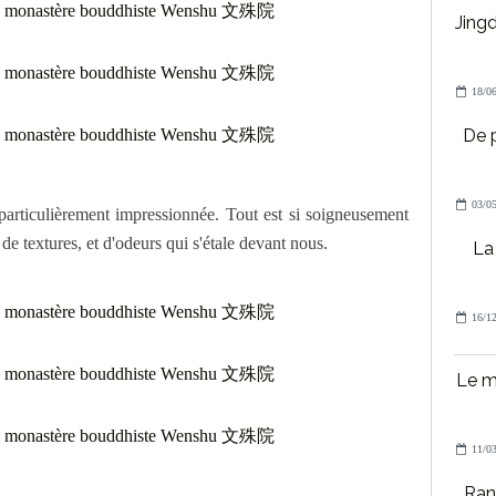
Jing
18/06
De 
03/05
articulièrement impressionnée. Tout est si soigneusement
de textures, et d'odeurs qui s'étale devant nous.
La 
16/12
Le 
11/03
Ran