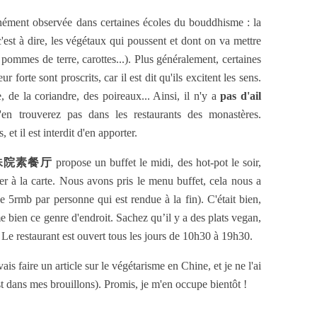
nément observée dans certaines écoles du bouddhisme : la
st à dire, les végétaux qui poussent et dont on va mettre
, pommes de terre, carottes...). Plus généralement, certaines
 forte sont proscrits, car il est dit qu'ils excitent les sens.
e, de la coriandre, des poireaux... Ainsi, il n'y a
pas d'ail
'en trouverez pas dans les restaurants des monastères.
et il est interdit d'en apporter.
hu 文殊院素餐厅
propose un buffet le midi, des hot-pot le soir,
r à la carte. Nous avons pris le menu buffet, cela nous a
5rmb par personne qui est rendue à la fin). C'était bien,
e bien ce genre d'endroit. Sachez qu’il y a des plats vegan,
 Le restaurant est ouvert tous les jours de 10h30 à 19h30.
ais faire un article sur le végétarisme en Chine, et je ne l'ai
est dans mes brouillons). Promis, je m'en occupe bientôt !