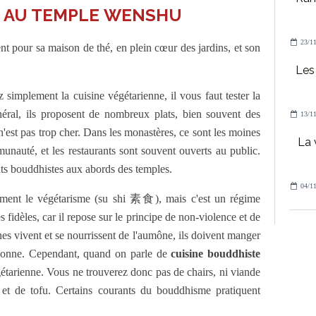
 AU TEMPLE WENSHU
23/11
 pour sa maison de thé, en plein cœur des jardins, et son
Les
 simplement la cuisine végétarienne, il vous faut tester la
néral, ils proposent de nombreux plats, bien souvent des
13/11
n'est pas trop cher. Dans les monastères, ce sont les moines
La 
unauté, et les restaurants sont souvent ouverts au public.
nts bouddhistes aux abords des temples.
04/11
ment le végétarisme (su shi 素食), mais c'est un régime
fidèles, car il repose sur le principe de non-violence et de
nes vivent et se nourrissent de l'aumône, ils doivent manger
 donne. Cependant, quand on parle de
cuisine bouddhiste
égétarienne. Vous ne trouverez donc pas de chairs, ni viande
et de tofu. Certains courants du bouddhisme pratiquent