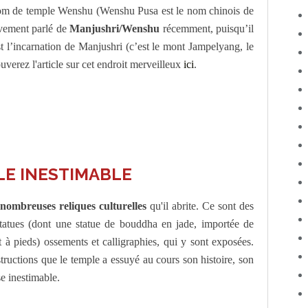
 nom de temple Wenshu (Wenshu Pusa est le nom chinois de
èvement parlé de
Manjushri/Wenshu
récemment, puisqu’il
 l’incarnation de Manjushri (c’est le mont Jampelyang, le
verez l'article sur cet endroit merveilleux
ici
.
LE INESTIMABLE
nombreuses reliques culturelles
qu'il abrite. Ce sont des
 statues (dont une statue de bouddha en jade, importée de
et à pieds) ossements et calligraphies, qui y sont exposées.
structions que le temple a essuyé au cours son histoire, son
se inestimable.