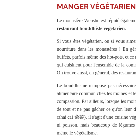
MANGER VÉGÉTARIEN
Le monastère Wenshu est réputé également
restaurant bouddhiste végétarien
.
Si vous êtes végétarien, ou si vous aimez
nourriture dans les monastères ! En gé
buffets, parfois même des hot-pots, et ce 
qui cuisinent pour l'ensemble de la comm
On trouve aussi, en général, des restaura
Le bouddhisme n'impose pas nécessaire
alimentaire commun chez les moines et les 
compassion. Par ailleurs, lorsque les moi
de tout et ne pas gâcher ce qu'on leur
(zhai cai 斋菜)
,
il s'agit d'une cuisine v
ni poisson, mais beaucoup de légumes 
même le végétalisme.