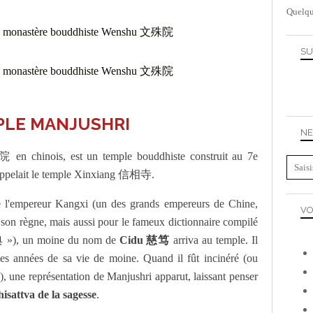
Quelqu
SU
PLE MANJUSHRI
NE
 chinois, est un temple bouddhiste construit au 7e
 s'appelait le temple Xinxiang 信相寺.
de l'empereur Kangxi (un des grands empereurs de Chine,
VO
de son règne, mais aussi pour le fameux dictionnaire compilé
典 »), un moine du nom de
Cidu 慈笃
arriva au temple. Il
ues années de sa vie de moine. Quand il fût incinéré (ou
s), une représentation de Manjushri apparut, laissant penser
isattva de la sagesse
.