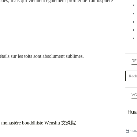
godes, mais qui viennent également profiter de l'atmosphère
tails sur les toits sont absolument sublimes.
RE
VO
Huan
10/07