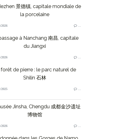
dezhen 景德镇, capitale mondiale de
la porcelaine
/2026
…
passage à Nanchang 南昌, capitale
du Jiangxi
/2026
…
forêt de pierre : le parc naturel de
Shilin 石林
/2025
…
musée Jinsha, Chengdu 成都金沙遗址
博物馆
/2026
…
donnée dans les Gorges de Namo