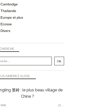
Cambodge
Thaïlande
Europe et plus
Ecosse
Divers
CHERCHE
US AIMEREZ AUSSI :
gling 篁岭 : le plus beau village de
Chine ?
/2026
…