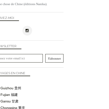
e chose de Chine (éditions Nanika).
IVEZ-MOI
WSLETTER
YAGES EN CHINE
Guizhou
贵州
Fujian
福建
Gansu
甘肃
Chongqing
重庆