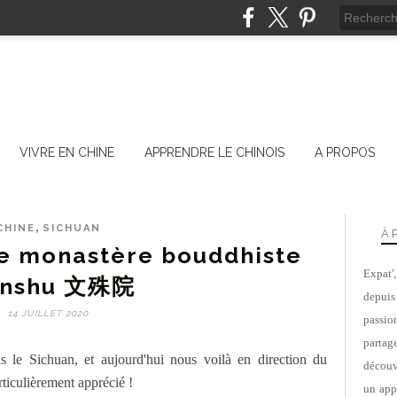
VIVRE EN CHINE
APPRENDRE LE CHINOIS
A PROPOS
,
CHINE
SICHUAN
À 
e monastère bouddhiste
Expat'
nshu 文殊院
depuis
14 JUILLET 2020
passio
parta
le Sichuan, et aujourd'hui nous voilà en direction du
découv
ticulièrement apprécié !
un appa