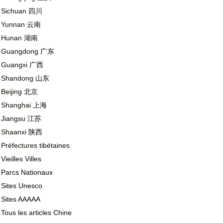
Sichuan
四川
Yunnan
云南
Hunan
湖南
Guangdong
广东
Guangxi
广西
Shandong
山东
Beijing
北京
Shanghai
上海
Jiangsu
江苏
Shaanxi
陕西
Préfectures tibétaines
Vieilles Villes
Parcs Nationaux
Sites Unesco
Sites AAAAA
Tous les articles Chine