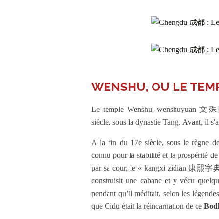
WENSHU, OU LE TEM
Le temple Wenshu, wenshuyuan 文殊院 en
siècle, sous la dynastie Tang. Avant, il
A la fin du 17e siècle, sous le règne 
connu pour la stabilité et la prospérité 
par sa cour, le « kangxi zidian 康熙字
construisit une cabane et y vécu quelq
pendant qu’il méditait, selon les légende
que Cidu était la réincarnation de ce
Bodh