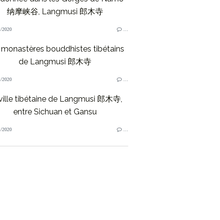
纳摩峡谷, Langmusi 郎木寺
/2020
…
 monastères bouddhistes tibétains
de Langmusi 郎木寺
/2020
…
ville tibétaine de Langmusi 郎木寺,
entre Sichuan et Gansu
/2020
…