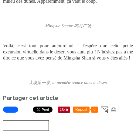
Il s'agit d'un désert froid. Les écarts de température y sont assez
extrêmes. En pleine journée et en plein été, c'est une chaleur torride
et un soleil écrasant, mais la nuit est fraîche ! Couvrez-vous bien et
hydratez-vous en conséquence ! Aussi, l'hiver y est très froid, il
peut neiger et le lac peut même être couvert de glace ! De même, il
est important de se protéger contre le sable ! Vous vous en doutez,
quand le vent se lève, ce n'est pas forcément des plus agréables
(pour les yeux et le matériel photo) !
Le billet coûte 110 rmb en haute saison (mai à octobre), et 55 rmb
de novembre à avril. Il me semble aussi que le billet est valable 3
jours. Le site ouvre à 5h du matin et ferme ses portes à 20h30, ce
qui offre la possibilité d'assister au lever ou au coucher du soleil au
milieu des dunes. Apparemment, ça vaut le coup.
Mingyue Square 鸣月广场
Voilà, c'est tout pour aujourd'hui ! J'espère que cette petite