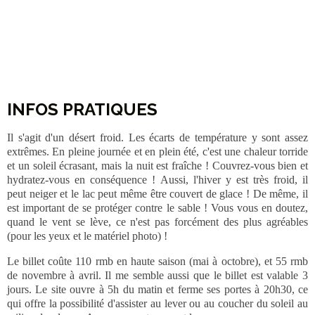
On a acheté une luge, grimpé (non sans difficulté) les dunes
vertigineuses, on s'est baladé dans le sable, on a fait quelques
photos comme si on était tout seuls au milieu du désert, et on a
dévalé les montagnes de sable. Finalement, on a passé une bonne
après-midi. C'est pas ce que je pensais trouver à Dunhuang, mais on
s'est éclaté !
INFOS PRATIQUES