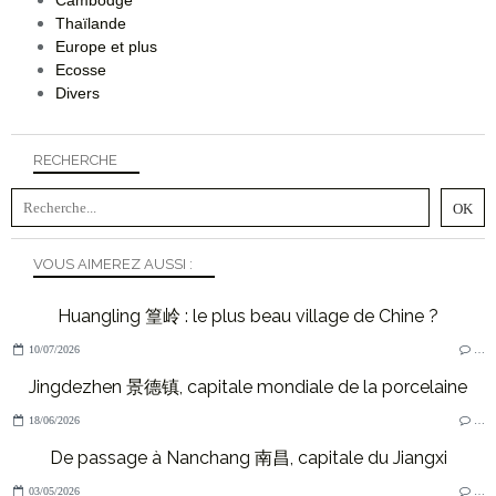
Vivre en Chine
Apprendre le Chinois
Culture Chinoise
Vivre en Ecosse
Taiwan
Japon
Philippines
Corée du Sud
Malaisie
Hong Kong
Vietnam
Indonésie
Cambodge
Thaïlande
Europe et plus
Ecosse
Divers
RECHERCHE