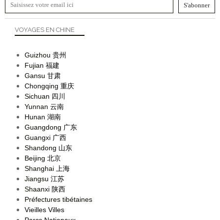
Expat', voyageuse, créatrice de contenu et blogueuse depuis plusieurs années,
je m’appelle Cid et je suis passionnée par la Chine. Sur theycallmestranger, je
partage mes aventures, mes voyages et mes découvertes, avec un œil toujours
curieux… et souvent un appareil photo à la main ! Je suis aussi l'auteure de
Quelque chose de Chine (éditions Nanika).
SUIVEZ-MOI
NEWSLETTER
VOYAGES EN CHINE
Guizhou
贵州
Fujian
福建
Gansu
甘肃