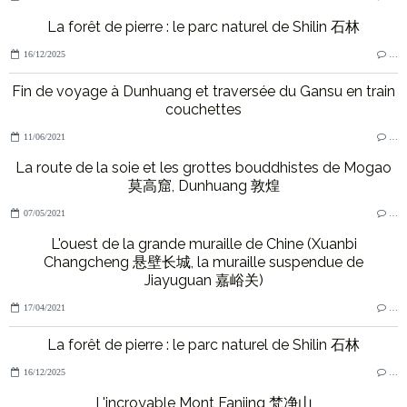
VOUS AIMEREZ AUSSI :
Huangling 篁岭 : le plus beau village de Chine ?
10/07/2026
…
Jingdezhen 景德镇, capitale mondiale de la porcelaine
18/06/2026
…
De passage à Nanchang 南昌, capitale du Jiangxi
03/05/2026
…
La forêt de pierre : le parc naturel de Shilin 石林
16/12/2025
…
Fin de voyage à Dunhuang et traversée du Gansu en train
couchettes
11/06/2021
…