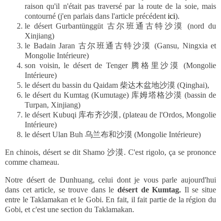
raison qu'il n'était pas traversé par la route de la soie, mais
contourné (j'en parlais dans l'article précédent
ici
).
le désert Gurbantünggüt 古尔班通古特沙漠 (nord du
Xinjiang)
le Badain Jaran 古尔班通古特沙漠 (Gansu, Ningxia et
Mongolie Intérieure)
son voisin, le désert de Tenger 腾格里沙漠 (Mongolie
Intérieure)
le désert du bassin du Qaidam 柴达木盆地沙漠 (Qinghai),
le désert du Kumtag (Kumutage) 库姆塔格沙漠 (bassin de
Turpan, Xinjiang)
le désert Kubuqi 库布齐沙漠, (plateau de l'Ordos, Mongolie
Intérieure)
le désert Ulan Buh 乌兰布和沙漠 (Mongolie Intérieure)
En chinois, désert se dit Shamo
沙漠. C'est rigolo, ça se prononce
comme chameau.
Notre désert de Dunhuang, celui dont je vous parle aujourd'hui
dans cet article, se trouve dans le
désert de Kumtag
Il se situe
.
entre le Taklamakan et le Gobi. En fait, il fait partie de la région du
Gobi, et c'est une section du Taklamakan.