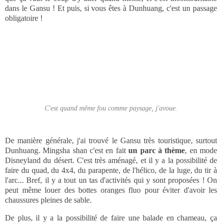
intéressant comme endroit. Alors comme d'habitude ce n'est que
mon avis, mais en toute honnêteté je pense que c'est l'endroit le plus
overrated
que j'ai vu en Chine. Pas vraiment d'intérêt à part la vue,
bonus si vous y voyez le coucher de soleil ! A part ça, c'est pas très
intéressant, ou du moins ce n'était pas ce à quoi je m'attendais. Si
vous vous attendez à trouver une oasis perdue dans le désert, c'est
raté. Evidemment, je ne vous déconseillerais pas d'y aller, bien sûr
que ça vaut le coup d'y aller quand même, et c'est incontournable
dans le Gansu ! Et puis, si vous êtes à Dunhuang, c'est un passage
obligatoire !
C'est quand même fou comme paysage, j'avoue.