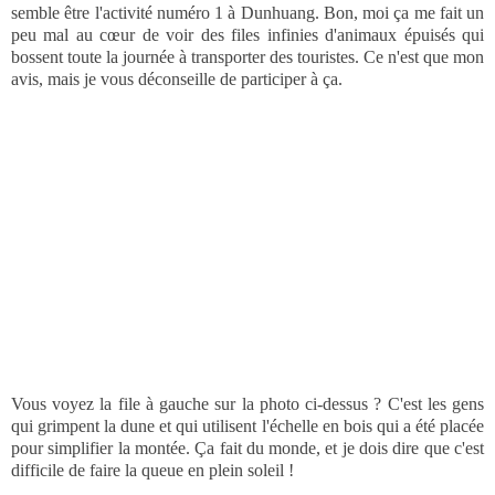
De manière générale, j'ai trouvé le Gansu très touristique, surtout
Dunhuang. Mingsha shan c'est en fait
un parc à thème
, en mode
Disneyland du désert. C'est très aménagé, et il y a la possibilité de
faire du quad, du 4x4, du parapente, de l'hélico, de la luge, du tir à
l'arc... Bref, il y a tout un tas d'activités qui y sont proposées ! On
peut même louer des bottes oranges fluo pour éviter d'avoir les
chaussures pleines de sable.
De plus, il y a la possibilité de faire une balade en chameau, ça
semble être l'activité numéro 1 à Dunhuang. Bon, moi ça me fait un
peu mal au cœur de voir des files infinies d'animaux épuisés qui
bossent toute la journée à transporter des touristes. Ce n'est que mon
avis, mais je vous déconseille de participer à ça.