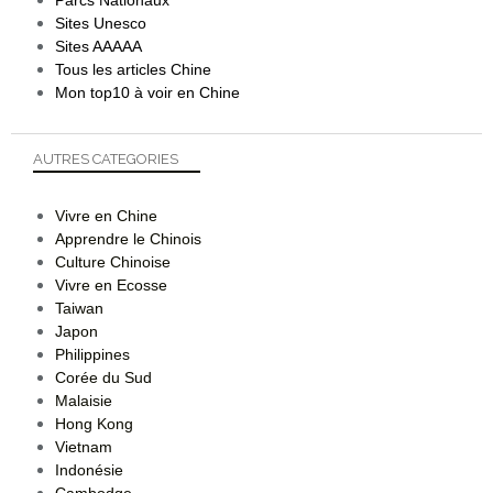
Chongqing
重庆
Sichuan
四川
Yunnan
云南
Hunan
湖南
Guangdong
广东
Guangxi
广西
Shandong
山东
Beijing
北京
Shanghai
上海
Jiangsu
江苏
Shaanxi
陕西
Préfectures tibétaines
Vieilles Villes
Parcs Nationaux
Sites Unesco
Sites AAAAA
Tous les articles Chine
Mon top10 à voir en Chine
AUTRES CATEGORIES