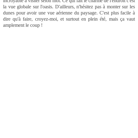
Dans l'oasis, on y trouve des jardins à la végétation luxuriante, une
pagode et quelques pavillons. Très honnêtement, rien de bien
incroyable à visiter selon moi. Ce qui fait le charme de l'endroit c'est
la vue globale sur l'oasis. D'ailleurs, n'hésitez pas à monter sur les
dunes pour avoir une vue aérienne du paysage. C'est plus facile à
dire qu'à faire, croyez-moi, et surtout en plein été, mais ça vaut
amplement le coup !