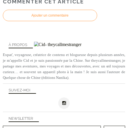
De passage à Nanchang 南昌, capitale du Jiangxi
La forêt de pierre : le parc naturel de Shilin 石林
La route de la soie et les grottes bouddhistes de Mogao 莫高窟, Dunhuang 敦煌
Fin de voyage à Dunhuang et traversée du Gansu en train couchettes
COMMENTER CET ARTICLE
Ajouter un commentaire
À PROPOS