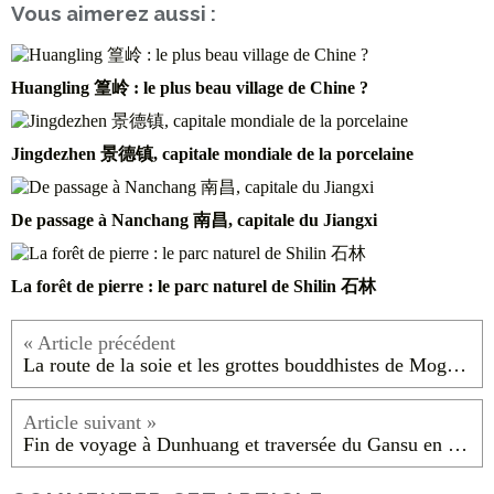
excursion virtuelle dans le désert vous aura plu ! N'hésitez pas à me
dire ce que vous avez pensé de Mingsha Shan si vous y êtes allés !
大漠第一泉, la première source dans le désert
Partager cet article
Repost
0
S'inscrire à la newsletter
Vous aimerez aussi :
Huangling 篁岭 : le plus beau village de Chine ?
Jingdezhen 景德镇, capitale mondiale de la porcelaine