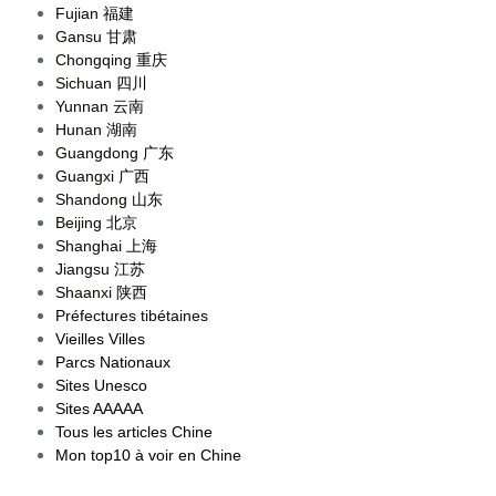
Fujian
福建
Gansu
甘肃
Chongqing
重庆
Sichuan
四川
Yunnan
云南
Hunan
湖南
Guangdong
广东
Guangxi
广西
Shandong
山东
Beijing
北京
Shanghai
上海
Jiangsu
江苏
Shaanxi
陕西
Préfectures tibétaines
Vieilles Villes
Parcs Nationaux
Sites Unesco
Sites AAAAA
Tous les articles Chine
Mon top10 à voir en Chine