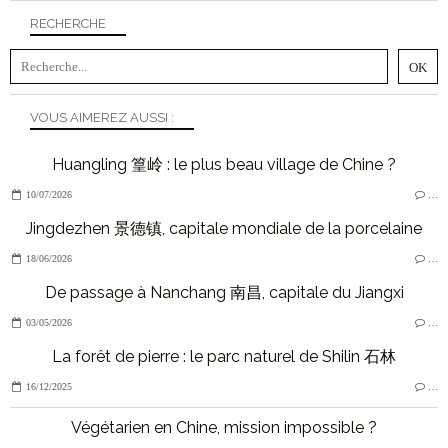
RECHERCHE
VOUS AIMEREZ AUSSI :
Huangling 篁岭 : le plus beau village de Chine ?
10/07/2026
…
Jingdezhen 景德镇, capitale mondiale de la porcelaine
18/06/2026
…
De passage à Nanchang 南昌, capitale du Jiangxi
03/05/2026
…
La forêt de pierre : le parc naturel de Shilin 石林
16/12/2025
…
Végétarien en Chine, mission impossible ?