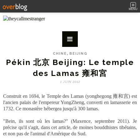
MENU
,
CHINE
BEIJING
Pékin 北京 Beijing: Le temple
des Lamas 雍和宮
1 JUIN 2012
Construit en 1694, le Temple des Lamas (yonghegong 雍和宫) est
l'ancien palais de l'empereur YongZheng, converti en lamasserie en
1732. Ce monastère hébergea jusqu'à 300 lamas.
"Bein, ils sont où les lamas?" (Maxence, septembre 2011). Je
précise qu'il s'agit, dans cet article, de moines bouddhistes tibétains,
et non pas de l'animal d'Amérique du Sud.