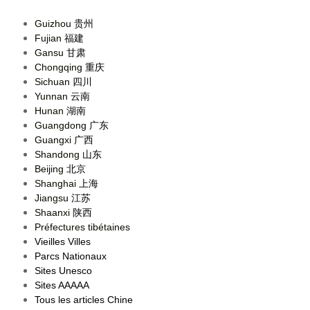
Guizhou
贵州
Fujian
福建
Gansu
甘肃
Chongqing
重庆
Sichuan
四川
Yunnan
云南
Hunan
湖南
Guangdong
广东
Guangxi
广西
Shandong
山东
Beijing
北京
Shanghai
上海
Jiangsu
江苏
Shaanxi
陕西
Préfectures tibétaines
Vieilles Villes
Parcs Nationaux
Sites Unesco
Sites AAAAA
Tous les articles Chine