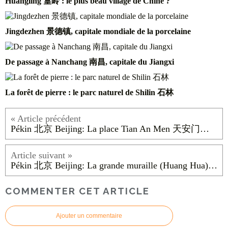
Huangling 篁岭 : le plus beau village de Chine ?
Jingdezhen 景德镇, capitale mondiale de la porcelaine
De passage à Nanchang 南昌, capitale du Jiangxi
La forêt de pierre : le parc naturel de Shilin 石林
Pékin 北京 Beijing: La place Tian An Men 天安门广场
Pékin 北京 Beijing: La grande muraille (Huang Hua) 黄花长城
COMMENTER CET ARTICLE
Ajouter un commentaire