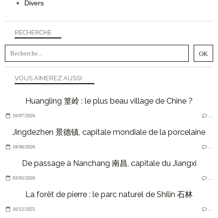
Divers
RECHERCHE
VOUS AIMEREZ AUSSI :
Huangling 篁岭 : le plus beau village de Chine ?
10/07/2026
…
Jingdezhen 景德镇, capitale mondiale de la porcelaine
18/06/2026
…
De passage à Nanchang 南昌, capitale du Jiangxi
03/05/2026
…
La forêt de pierre : le parc naturel de Shilin 石林
16/12/2025
…