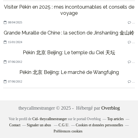
Visiter Pékin en 2025 : mes incontournables et conseils de
voyage
08/04/2025
…
Grande Muraille de Chine : la section de Jinshanling 金山岭
15/01/2024
…
Pékin 北京 Beijing: Le temple du Ciel 天坛
07/06/2012
…
Pékin 北京 Beijing: Le marché de Wangfujing
07/06/2012
…
theycallmestranger © 2025 - Hébergé par
Overblog
Voir le profil de
Cid- theycallmestranger
sur le portail Overblog
Top articles
Contact
Signaler un abus
C.G.U.
Cookies et données personnelles
Préférences cookies