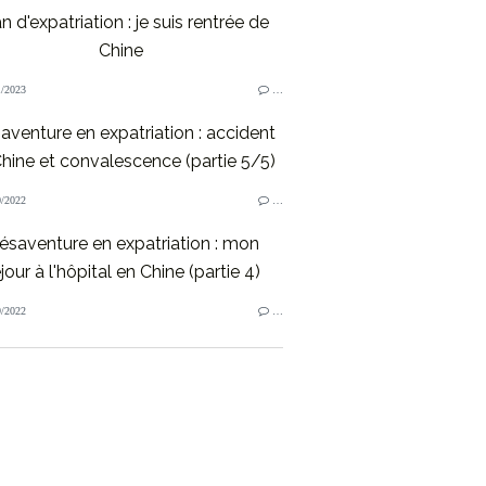
an d'expatriation : je suis rentrée de
Chine
/2023
…
venture en expatriation : accident
hine et convalescence (partie 5/5)
/2022
…
saventure en expatriation : mon
jour à l'hôpital en Chine (partie 4)
/2022
…