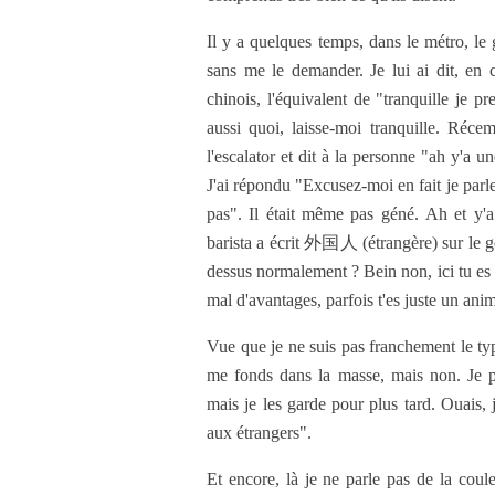
Il y a quelques temps, dans le métro, le 
sans me le demander. Je lui ai dit, en ch
chinois, l'équivalent de "tranquille je p
aussi quoi, laisse-moi tranquille. Ré
l'escalator et dit à la personne "ah y'a un
J'ai répondu "Excusez-moi en fait je parle
pas". Il était même pas géné. Ah et y'
barista a écrit 外国人 (étrangère) sur le go
dessus normalement ? Bein non, ici tu es 
mal d'avantages, parfois t'es juste un anim
Vue que je ne suis pas franchement le ty
me fonds dans la masse, mais non. Je 
mais je les garde pour plus tard. Ouais, 
aux étrangers".
Et encore, là je ne parle pas de la coul