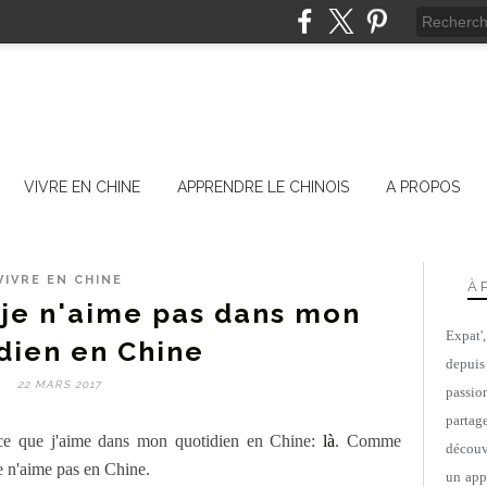
VIVRE EN CHINE
APPRENDRE LE CHINOIS
A PROPOS
VIVRE EN CHINE
À 
 je n'aime pas dans mon
Expat'
dien en Chine
depuis
22 MARS 2017
passio
parta
ur ce que j'aime dans mon quotidien en Chine:
là
. Comme
découv
 je n'aime pas en Chine.
un appa