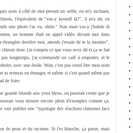
gars assis à côté de moi prenait un selfie, en m'y incluant,
inois, l'équivalent de "vas-y kestufé là?", il m'a dit, en
rends une photo t'as vu, oklm." Nan mais vas-y j'habite là
cemment, un homme était en appel vidéo devant moi dans
e étrangère derrière moi, attends j'essaie de te la montrer".
 chinois donc j'ai compris ce que vous avez dit et ça se fait
a pas longtemps, j'ai commandé un café à emporter, et le
belet, avec une étoile. Wait, c'est pas censé être mon nom
et tu resteras un étranger, et même si c'est quand même pas
al de foire.
pe grande blonde aux yeux bleus, on pourrait croire que je
pourrais vous donner encore plein d'exemples comme ça,
je vais publier une "typologie des réactions chinoises face
eur de peau et du racisme. Si t'es blanche, ça passe, mais