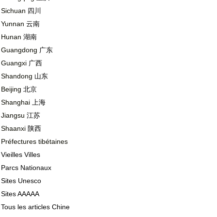
Sichuan
四川
Yunnan
云南
Hunan
湖南
Guangdong
广东
Guangxi
广西
Shandong
山东
Beijing
北京
Shanghai
上海
Jiangsu
江苏
Shaanxi
陕西
Préfectures tibétaines
Vieilles Villes
Parcs Nationaux
Sites Unesco
Sites AAAAA
Tous les articles Chine