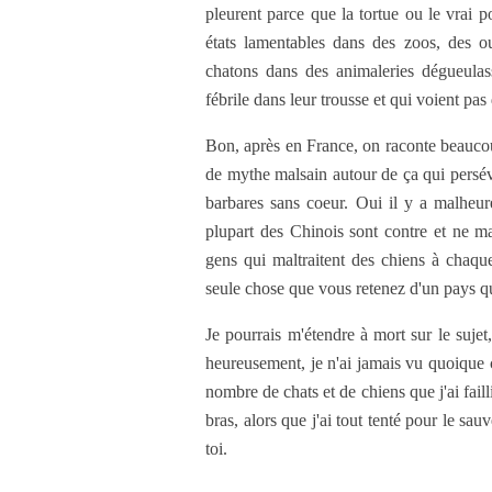
pleurent parce que la tortue ou le vrai p
états lamentables dans des zoos, des o
chatons dans des animaleries dégueulas
fébrile dans leur trousse et qui voient pas
Bon, après en France, on raconte beaucou
de mythe malsain autour de ça qui persévè
barbares sans coeur. Oui il y a malheu
plupart des Chinois sont contre et ne m
gens qui maltraitent des chiens à chaque
seule chose que vous retenez d'un pays qui 
Je pourrais m'étendre à mort sur le sujet
heureusement, je n'ai jamais vu quoique c
nombre de chats et de chiens que j'ai fai
bras, alors que j'ai tout tenté pour le sa
toi.