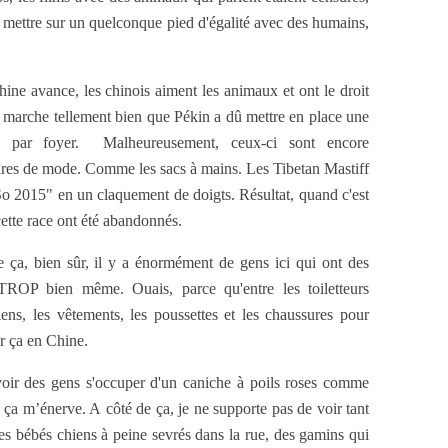
 mettre sur un quelconque pied d'égalité avec des humains,
ine avance, les chinois aiment les animaux et ont le droit
 marche tellement bien que Pékin a dû mettre en place une
n par foyer. Malheureusement, ceux-ci sont encore
res de mode. Comme les sacs à mains. Les Tibetan Mastiff
o 2015" en un claquement de doigts. Résultat, quand c'est
tte race ont été abandonnés.
 ça, bien sûr, il y a énormément de gens ici qui ont des
 TROP bien même. Ouais, parce qu'entre les toiletteurs
iens, les vêtements, les poussettes et les chaussures pour
ur ça en Chine.
 voir des gens s'occuper d'un caniche à poils roses comme
a, ça m’énerve. A côté de ça, je ne supporte pas de voir tant
es bébés chiens à peine sevrés dans la rue, des gamins qui