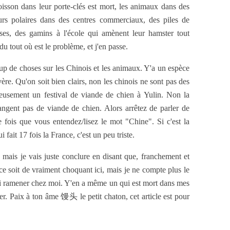
oisson dans leur porte-clés est mort, les animaux dans des
urs polaires dans des centres commerciaux, des piles de
ses, des gamins à l'école qui amènent leur hamster tout
 du tout où est le problème, et j'en passe.
p de choses sur les Chinois et les animaux. Y'a un espèce
re. Qu'on soit bien clairs, non les chinois ne sont pas des
reusement un festival de viande de chien à Yulin. Non la
angent pas de viande de chien. Alors arrêtez de parler de
 fois que vous entendez/lisez le mot "Chine". Si c'est la
fait 17 fois la France, c'est un peu triste.
, mais je vais juste conclure en disant que, franchement et
e soit de vraiment choquant ici, mais je ne compte plus le
lli ramener chez moi. Y'en a même un qui est mort dans mes
uver. Paix à ton âme 馒头 le petit chaton, cet article est pour