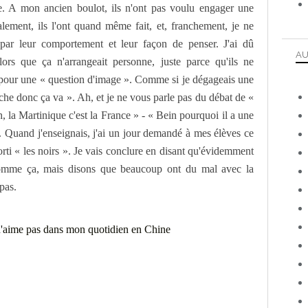
e. A mon ancien boulot, ils n'ont pas voulu engager une
lement, ils l'ont quand même fait, et, franchement, je ne
e par leur comportement et leur façon de penser. J'ai dû
AU
lors que ça n'arrangeait personne, juste parce qu'ils ne
s pour une « question d'image ». Comme si je dégageais une
he donc ça va ». Ah, et je ne vous parle pas du débat de «
uh, la Martinique c'est la France » - « Bein pourquoi il a une
 Quand j'enseignais, j'ai un jour demandé à mes élèves ce
orti « les noirs ». Je vais conclure en disant qu'évidemment
comme ça, mais disons que beaucoup ont du mal avec la
 pas.