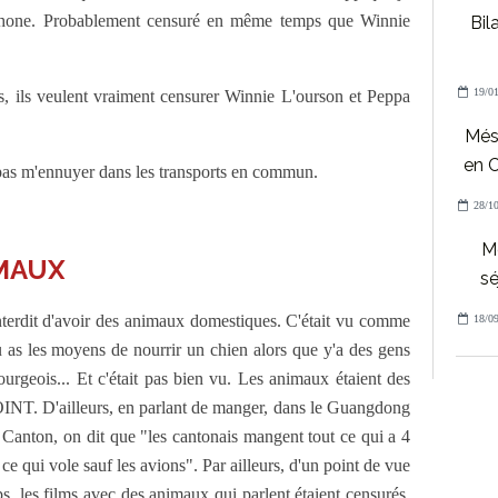
léphone. Probablement censuré en même temps que Winnie
Bil
19/01
es, ils veulent vraiment censurer Winnie L'ourson et Peppa
Mésa
en C
e pas m'ennuyer dans les transports en commun.
28/10
Mé
IMAUX
sé
t interdit d'avoir des animaux domestiques. C'était vu comme
18/09
u as les moyens de nourrir un chien alors que y'a des gens
bourgeois... Et c'était pas bien vu. Les animaux étaient des
POINT. D'ailleurs, en parlant de manger, dans le Guangdong
 à Canton, on dit que "les cantonais mangent tout ce qui a 4
ut ce qui vole sauf les avions". Par ailleurs, d'un point de vue
ps, les films avec des animaux qui parlent étaient censurés,