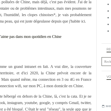
 polluées de Chine, mais déjà, c'est pas évident. J'ai de la
imentaire ou de problèmes intestinaux, mais mes poumons ne
at, l'humidité, les clopes chinoises*, je vais probablement
ma peau, qui est juste dégeulasse depuis que j'habite ici.
RE
mme un grand intranet en fait. A vrai dire, la couverture
territoire, et d'ici 2020, la Chine prévoit encore de la
VO
te. Mais quand même, ma connection en 3 ou 4G en France
connection wifi, sur mon PC, à mon domicile en Chine.
e hébergé en dehors de la Chine, là, c'est la cata. Et je ne
book, instagram, youtube, google, y compris Gmail, twitter,
30/05
t a été bloqué. C'était le seul "réseau", la seule app que je