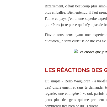
Bizarrement, c'était beaucoup plus simple
plus emballée. Bien entendu, il faut prendr
J'aime ce pays, j'en ai une superbe expéri
pour Paris juste parce qu'il n'y a pas de b
J'invite tous ceux ayant une experien
quotidien, je serai curieuse de lire vos avis
LES RÉACTIONS DES 
Du simple « Rello Waiguoren » à tue-tête,
très) discrètement et sans te demander t
regarde, une étrangère ! », oui, parfois o
peux plus des gens qui me prennent e
comprends très bien ce qu'ils disent.