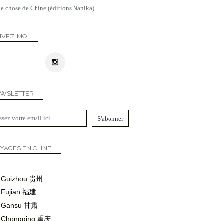
e chose de Chine (éditions Nanika).
IVEZ-MOI
WSLETTER
YAGES EN CHINE
Guizhou
贵州
Fujian
福建
Gansu
甘肃
Chongqing
重庆