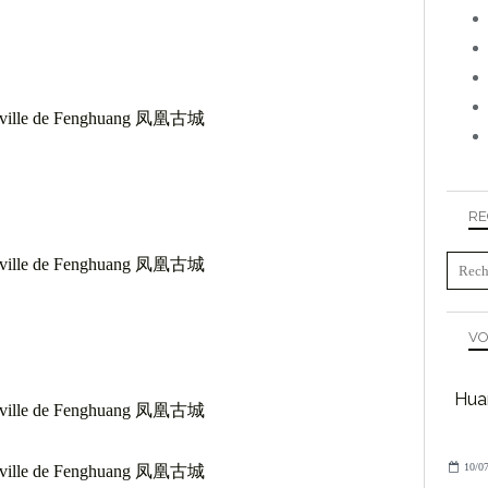
RE
VO
Huan
10/07