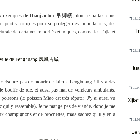
ux exemples de
Diaojiaolou 吊脚楼
, dont je parlais dans
13/12
 sur pilotis, conçues pour se protéger des innondations, des
Tr
tecturale de certaines minorités ethniques, comme les Tujia et
29/11
Huan
ne risquez pas de mourir de faim à Fenghuang ! Il y a des
10/07
de bouffe de rue, et aussi pas mal de vendeurs ambulants.
oissons (le poisson Miao est très réputé). J'y ai aussi vu
Xijia
ruc qui y ressemble). Je ne mange pas de viande, donc je me
ux champignons et de brochettes, mais sachez qu'il y en a
11/09
Le 