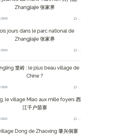
Zhangjiajie 张家界
/2019
…
ois jours dans le parc national de
Zhangjiajie 张家界
/2019
…
gling 篁岭 : le plus beau village de
Chine ?
/2026
…
ng, le village Miao aux mille foyers 西
江千户苗寨
/2025
…
village Dong de Zhaoxing 肇兴侗寨