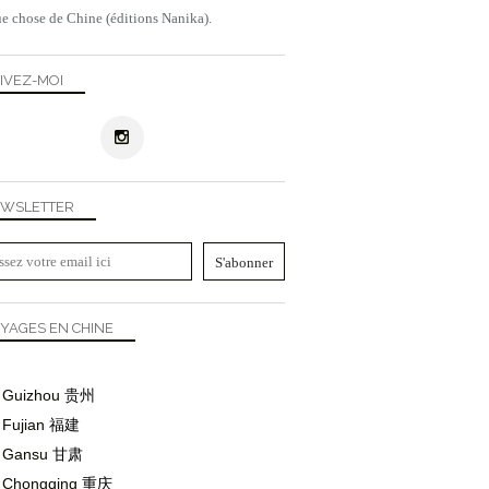
e chose de Chine (éditions Nanika).
IVEZ-MOI
WSLETTER
YAGES EN CHINE
Guizhou
贵州
Fujian
福建
Gansu
甘肃
Chongqing
重庆