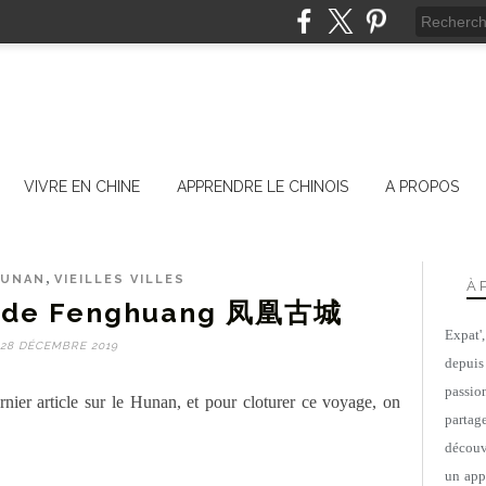
VIVRE EN CHINE
APPRENDRE LE CHINOIS
A PROPOS
,
HUNAN
VIEILLES VILLES
À 
lle de Fenghuang 凤凰古城
Expat'
28 DÉCEMBRE 2019
depuis
passio
nier article sur le Hunan, et pour cloturer ce voyage, on
parta
découv
un appa