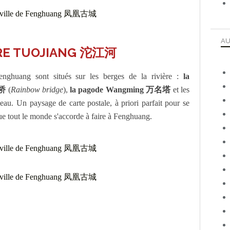
AU
ÈRE TUOJIANG 沱江河
enghuang sont situés sur les berges de la rivière :
la
虹桥
(
Rainbow bridge
),
la pagode Wangming 万名塔
et les
eau. Un paysage de carte postale, à priori parfait pour se
que tout le monde s'accorde à faire à Fenghuang.