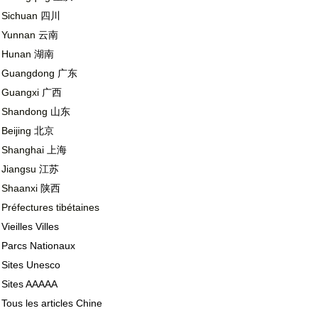
Sichuan
四川
Yunnan
云南
Hunan
湖南
Guangdong
广东
Guangxi
广西
Shandong
山东
Beijing
北京
Shanghai
上海
Jiangsu
江苏
Shaanxi
陕西
Préfectures tibétaines
Vieilles Villes
Parcs Nationaux
Sites Unesco
Sites AAAAA
Tous les articles Chine