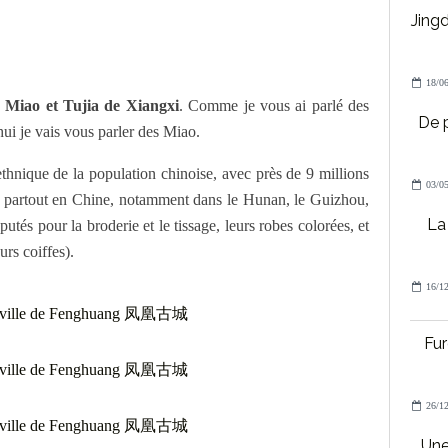
Jing
18/06
e Miao et Tujia de Xiangxi
. Comme je vous ai parlé des
De 
hui je vais vous parler des Miao.
thnique de la population chinoise, avec près de 9 millions
03/05
u partout en Chine, notamment dans le Hunan, le Guizhou,
La 
tés pour la broderie et le tissage, leurs robes colorées, et
urs coiffes).
16/12
Fur
26/12
Une