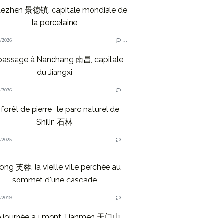
dezhen 景德镇, capitale mondiale de
la porcelaine
/2026
…
passage à Nanchang 南昌, capitale
du Jiangxi
/2026
…
forêt de pierre : le parc naturel de
Shilin 石林
/2025
…
ong 芙蓉, la vieille ville perchée au
sommet d'une cascade
/2019
…
 journée au mont Tianmen 天门山,