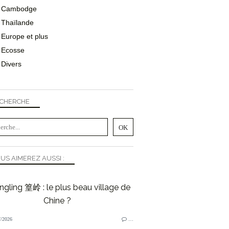
Cambodge
Thaïlande
Europe et plus
Ecosse
Divers
CHERCHE
US AIMEREZ AUSSI :
gling 篁岭 : le plus beau village de
Chine ?
/2026
…