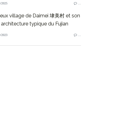
/2025
…
ieux village de Daimei 埭美村 et son
architecture typique du Fujian
/2023
…