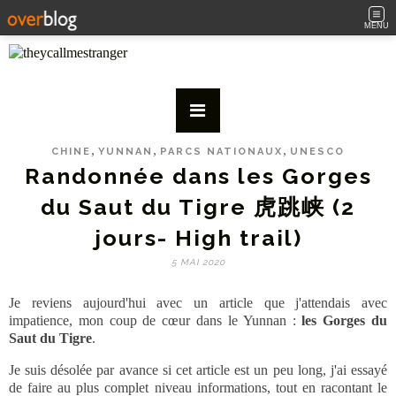
MENU
,
,
,
CHINE
YUNNAN
PARCS NATIONAUX
UNESCO
Randonnée dans les Gorges
du Saut du Tigre 虎跳峡 (2
jours- High trail)
5 MAI 2020
Je reviens aujourd'hui avec un article que j'attendais avec
impatience, mon coup de cœur dans le Yunnan :
les Gorges du
Saut du Tigre
.
Je suis désolée par avance si cet article est un peu long, j'ai essayé
de faire au plus complet niveau informations, tout en racontant le