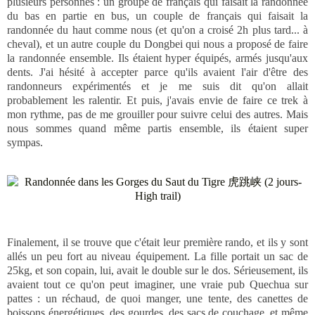
plusieurs personnes : un groupe de français qui faisait la randonnée
du bas en partie en bus, un couple de français qui faisait la
randonnée du haut comme nous (et qu'on a croisé 2h plus tard... à
cheval), et un autre couple du Dongbei qui nous a proposé de faire
la randonnée ensemble. Ils étaient hyper équipés, armés jusqu'aux
dents. J'ai hésité à accepter parce qu'ils avaient l'air d'être des
randonneurs expérimentés et je me suis dit qu'on allait
probablement les ralentir. Et puis, j'avais envie de faire ce trek à
mon rythme, pas de me grouiller pour suivre celui des autres. Mais
nous sommes quand même partis ensemble, ils étaient super
sympas.
Finalement, il se trouve que c'était leur première rando, et ils y sont
allés un peu fort au niveau équipement. La fille portait un sac de
25kg, et son copain, lui, avait le double sur le dos. Sérieusement, ils
avaient tout ce qu'on peut imaginer, une vraie pub Quechua sur
pattes : un réchaud, de quoi manger, une tente, des canettes de
boissons énergétiques, des gourdes, des sacs de couchage, et même