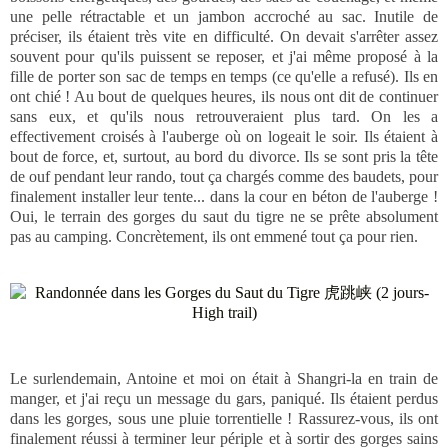
une pelle rétractable et un jambon accroché au sac. Inutile de
préciser, ils étaient très vite en difficulté. On devait s'arrêter assez
souvent pour qu'ils puissent se reposer, et j'ai même proposé à la
fille de porter son sac de temps en temps (ce qu'elle a refusé). Ils en
ont chié ! Au bout de quelques heures, ils nous ont dit de continuer
sans eux, et qu'ils nous retrouveraient plus tard. On les a
effectivement croisés à l'auberge où on logeait le soir. Ils étaient à
bout de force, et, surtout, au bord du divorce. Ils se sont pris la tête
de ouf pendant leur rando, tout ça chargés comme des baudets, pour
finalement installer leur tente... dans la cour en béton de l'auberge !
Oui, le terrain des gorges du saut du tigre ne se prête absolument
pas au camping. Concrètement, ils ont emmené tout ça pour rien.
Le surlendemain, Antoine et moi on était à Shangri-la en train de
manger, et j'ai reçu un message du gars, paniqué. Ils étaient perdus
dans les gorges, sous une pluie torrentielle ! Rassurez-vous, ils ont
finalement réussi à terminer leur périple et à sortir des gorges sains