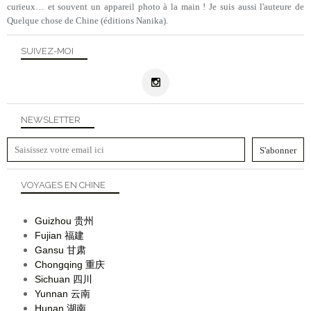
curieux… et souvent un appareil photo à la main ! Je suis aussi l'auteure de
Quelque chose de Chine (éditions Nanika).
SUIVEZ-MOI
NEWSLETTER
VOYAGES EN CHINE
Guizhou
贵州
Fujian
福建
Gansu
甘肃
Chongqing
重庆
Sichuan
四川
Yunnan
云南
Hunan
湖南