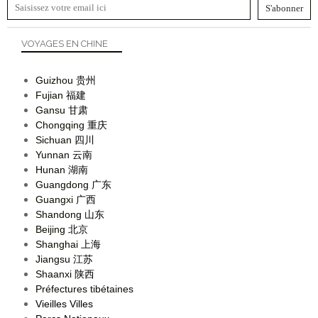
VOYAGES EN CHINE
Guizhou
贵州
Fujian
福建
Gansu
甘肃
Chongqing
重庆
Sichuan
四川
Yunnan
云南
Hunan
湖南
Guangdong
广东
Guangxi
广西
Shandong
山东
Beijing
北京
Shanghai
上海
Jiangsu
江苏
Shaanxi
陕西
Préfectures tibétaines
Vieilles Villes