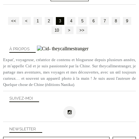
<<
<
1
2
3
4
5
6
7
8
9
10
20
>
>>
À PROPOS
Expat', voyageuse, créatrice de contenu et blogueuse depuis plusieurs années,
je m’appelle Cid et je suis passionnée par la Chine. Sur theycallmestranger, je
partage mes aventures, mes voyages et mes découvertes, avec un œil toujours
curieux… et souvent un appareil photo à la main ! Je suis aussi l'auteure de
Quelque chose de Chine (éditions Nanika).
SUIVEZ-MOI
NEWSLETTER